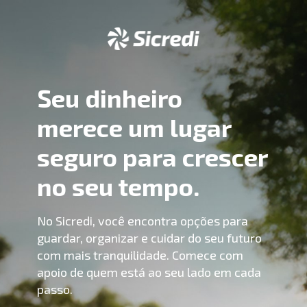
Seu dinheiro 
merece um lugar 
seguro para crescer 
no seu tempo.
No Sicredi, você encontra opções para 
guardar, organizar e cuidar do seu futuro 
com mais tranquilidade. Comece com 
apoio de quem está ao seu lado em cada 
passo.