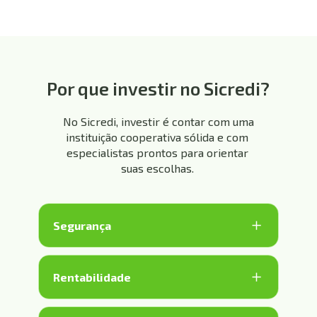
Por que investir no Sicredi?
No Sicredi, investir é contar com uma 
instituição cooperativa sólida e com 
especialistas prontos para orientar 
suas escolhas. 
Segurança
Somos uma instituição com mais de 120 anos 
de solidez no cooperativismo financeiro, com 
Rentabilidade
governança transparente e foco no 
desenvolvimento sustentável e avaliada pelas 
Produtos com taxas competitivas e opções de 
três principais agências de risco globais — 